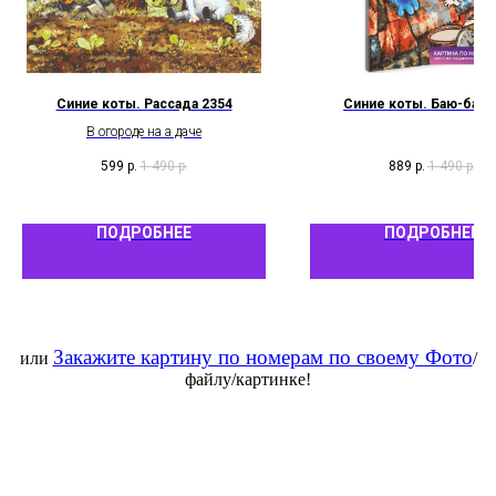
Синие коты. Рассада 2354
Синие коты. Баю-бай 
В огороде на а даче
599
р.
1 490
р.
889
р.
1 490
р.
ПОДРОБНЕЕ
ПОДРОБНЕЕ
Закажите картину по номерам по своему Фото
или
/
файлу/картинке!