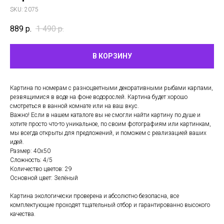
SKU:
2075
889
р.
1 490
р.
В КОРЗИНУ
Картина по номерам с разноцветными декоративными рыбами карпами,
резвящимися в воде на фоне водорослей. Картина будет хорошо
смотреться в ванной комнате или на ваш вкус.
Важно! Если в нашем каталоге вы не смогли найти картину по душе и
хотите просто что-то уникальное, по своим фотографиям или картинкам,
мы всегда открыты для предложений, и поможем с реализацией ваших
идей.
Размер: 40х50
Сложность: 4/5
Количество цветов: 29
Основной цвет: Зелёный
Картина экологически проверена и абсолютно безопасна, все
комплектующие проходят тщательный отбор и гарантированно высокого
качества.