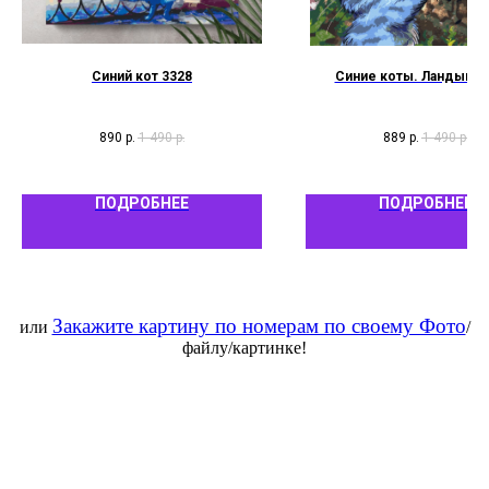
Синий кот 3328
Синие коты. Ландыши 
890
р.
1 490
р.
889
р.
1 490
р.
ПОДРОБНЕЕ
ПОДРОБНЕЕ
Закажите картину по номерам по своему Фото
или
/
файлу/картинке!