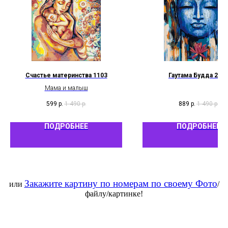
Счастье материнства 1103
Гаутама Будда 238
Мама и малыш
599
р.
1 490
р.
889
р.
1 490
р.
ПОДРОБНЕЕ
ПОДРОБНЕЕ
Закажите картину по номерам по своему Фото
или
/
файлу/картинке!