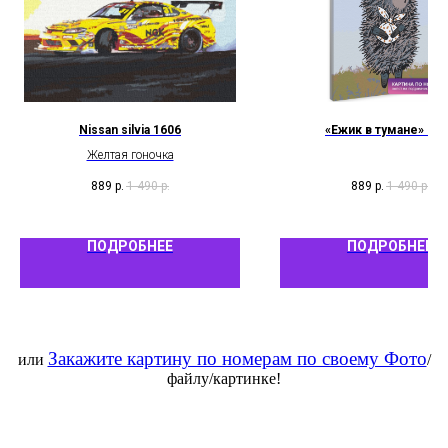
Nissan silvia 1606
«Ежик в тумане» 92
Желтая гоночка
889
р.
1 490
р.
889
р.
1 490
р.
ПОДРОБНЕЕ
ПОДРОБНЕЕ
Закажите картину по номерам по своему Фото
или
/
файлу/картинке!