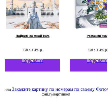
Пойдем со мной 1024
Ромашки 5068
890
р.
1 490
р.
890
р.
1 490
р.
ПОДРОБНЕЕ
ПОДРОБНЕЕ
Закажите картину по номерам по своему Фото
или
/
файлу/картинке!