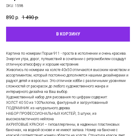
SKU:
1598
890
р.
1 490
р.
В КОРЗИНУ
Картина по номерам Порше 911 - проста в исполнении и очень красива.
Энергия утра, дорог, путешествий в сочетании с ретромобилем создадут
отличную атмосферу и хорошее настроение.
Живопись по номерам на холсте 40х50 отличаются высоким качеством и
ассортиментом, который постоянно дополняется нашими дизайнерами и
радуют детей и взрослых. Это отличное хобби с различными уровнями
сложностей от раскрасок до любого художественного жанра и
интерьерного дизайна на Ваш выбор.
Художественный набор для рисования по цифрам содержит:
ХОЛСТ 40 50 из 100%хлопка, фактурный и загрунтованный
ПОДРАМНИК из натурального дерева.
НАБОР ПРОФЕССИОНАЛЬНЫХ КИСТЕЙ, 3 штуки, из
высокоэластичного нейлона
АКРИЛОВЫЕ КРАСКИ – гипоаллергенны, в надежных пластиковых
баночках, на водной основе и не имеют запаха. Номер на баночке с
краской соответствует номеру области на холсте. Структура красок дает