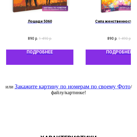
Лошади 5060
Сила женственности 
890
р.
1 490
р.
890
р.
1 490
р.
ПОДРОБНЕЕ
ПОДРОБНЕЕ
Закажите картину по номерам по своему Фото
или
/
файлу/картинке!