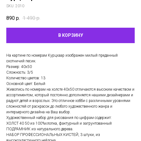
SKU:
2010
890
р.
1 490
р.
В КОРЗИНУ
На картине по номерам Курцхаар изображен милый преданный
охотничий песик.
Размер: 40х50
Сложность: 3/5
Количество цветов: 13
Основной цвет: Белый
Живопись по номерам на холсте 40х50 отличаются высоким качеством и
ассортиментом, который постоянно дополняется нашими дизайнерами и
радуют детей и взрослых. Это отличное хобби с различными уровнями
сложностей от раскрасок до любого художественного жанра и
интерьерного дизайна на Ваш выбор.
Художественный набор для рисования по цифрам содержит:
ХОЛСТ 40 50 из 100%хлопка, фактурный и загрунтованный
ПОДРАМНИК из натурального дерева.
НАБОР ПРОФЕССИОНАЛЬНЫХ КИСТЕЙ, 3 штуки, из
высокоэластичного нейлона