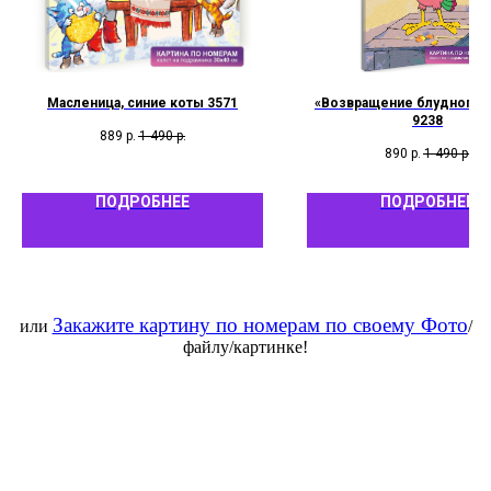
Масленица, синие коты 3571
«Возвращение блудного п
9238
889
р.
1 490
р.
890
р.
1 490
р.
ПОДРОБНЕЕ
ПОДРОБНЕЕ
Закажите картину по номерам по своему Фото
или
/
файлу/картинке!