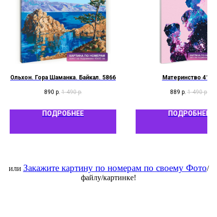
Ольхон. Гора Шаманка. Байкал. 5866
Материнство 4194
890
р.
1 490
р.
889
р.
1 490
р.
ПОДРОБНЕЕ
ПОДРОБНЕЕ
Закажите картину по номерам по своему Фото
или
/
файлу/картинке!