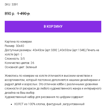
SKU:
3391
890
р.
1 490
р.
В КОРЗИНУ
Картина по номерам.
Размер: 30х40
Доступные размеры: 40х40см (арт.3392 ),40х50см (арт.1348),Печать на
холсте (арт.- )
Сложность: 3/5
Количество цветов: 26
Основной цвет: Зеленый
Живопись по номерам на холсте отличаются высоким качеством и
ассортиментом, который постоянно дополняется нашими дизайнерами и
радуют детей и взрослых. Это отличное хобби с различными уровнями
сложности от раскрасок до любого художественного жанра и интерьерного
дизайна на Ваш выбор.
Художественный набор для рисования по цифрам содержит:
ХОЛСТ из 100% хлопка, фактурный ,загрунтованный