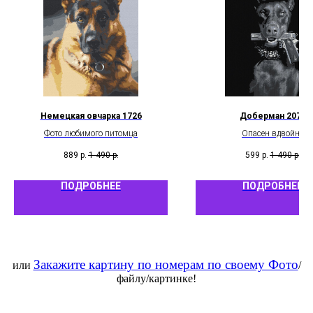
Немецкая овчарка 1726
Доберман 2070
Фото любимого питомца
Опасен вдвойне
889
р.
1 490
р.
599
р.
1 490
р.
ПОДРОБНЕЕ
ПОДРОБНЕЕ
Закажите картину по номерам по своему Фото
или
/
файлу/картинке!