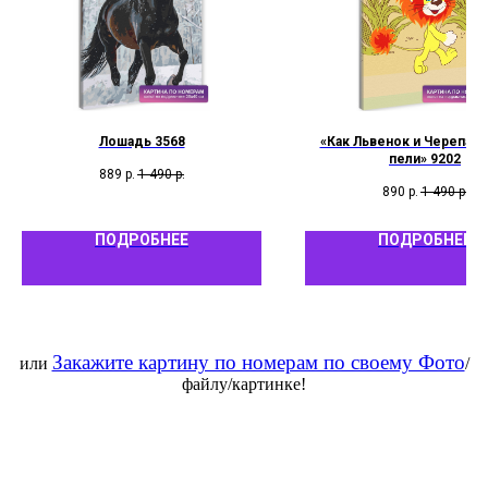
Лошадь 3568
«Как Львенок и Черепаха
пели» 9202
889
р.
1 490
р.
890
р.
1 490
р.
ПОДРОБНЕЕ
ПОДРОБНЕЕ
Закажите картину по номерам по своему Фото
или
/
файлу/картинке!