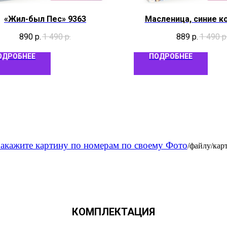
«Жил-был Пес» 9363
Масленица, синие к
890
р.
1 490
р.
889
р.
1 490
р
ОДРОБНЕЕ
ПОДРОБНЕЕ
акажите картину по номерам по своему Фото
/файлу/кар
КОМПЛЕКТАЦИЯ