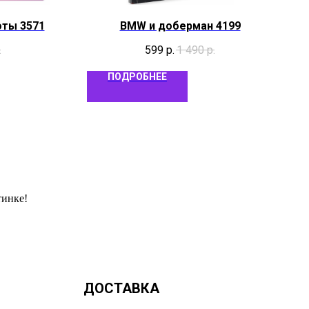
оты 3571
BMW и доберман 4199
.
599
р.
1 490
р.
ПОДРОБНЕЕ
тинке!
ДОСТАВКА