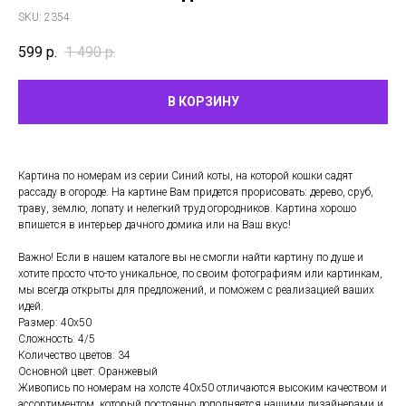
SKU:
2354
599
р.
1 490
р.
В КОРЗИНУ
Картина по номерам из серии Синий коты, на которой кошки садят
рассаду в огороде. На картине Вам придется прорисовать: дерево, сруб,
траву, землю, лопату и нелегкий труд огородников. Картина хорошо
впишется в интерьер дачного домика или на Ваш вкус!
Важно! Если в нашем каталоге вы не смогли найти картину по душе и
хотите просто что-то уникальное, по своим фотографиям или картинкам,
мы всегда открыты для предложений, и поможем с реализацией ваших
идей.
Размер: 40х50
Сложность: 4/5
Количество цветов: 34
Основной цвет: Оранжевый
Живопись по номерам на холсте 40х50 отличаются высоким качеством и
ассортиментом, который постоянно дополняется нашими дизайнерами и