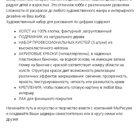
радуют детей и взрослых. Это отличное хобби с различными уровнями
сложности от раскрасок до любого художественного жанра и интерьерного
дизайна на Ваш выбор.
Художественный набор для рисования по цифрам содержит:
ХОЛСТ из 100% хлопка, фактурный ,загрунтованный
ПОДРАМНИК из натурального дерева.
НАБОР ПРОФЕССИОНАЛЬНЫХ КИСТЕЙ (3 штуки) из
высокоэластичного нейлона
АКРИЛОВЫЕ КРАСКИ (гипоаллергенны), в надежных
пластиковых баночках, на водной основе, не имеющие запаха.
Номер на баночке с краской соответствует номеру области на
холсте. Структура красок дает возможность реализации
различных эффектов закрашивания: свечение, прозрачность,
яркость, текстурированность, четкость или размытость краев.
КРЕПЛЕНИЯ, чтобы повесить готовую картину в любой Ваш
интерьер.
ЛАК для финишного покрытия.
Начинайте путь в искусство и творчество вместе с компанией МыРисуем
и создавайте Ваши шедевры самостоятельно или в кругу семьи или
друзей.