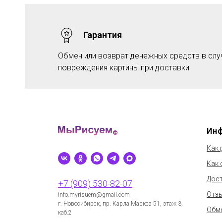
Гарантия
Обмен или возврат денежных средств в слу
ЛЫ
повреждения картины при доставки
Ин
Как 
Как 
Дос
+7 (909) 530-82-07
Отз
info.myrisuem@gmail.com
г. Новосибирск, пр. Карла Маркса 51, этаж 3,
Обме
каб.2