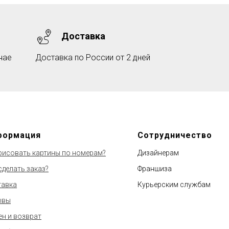
Доставка
чае
Доставка по России от 2 дней
формация
Сотрудничество
рисовать картины по номерам?
Дизайнерам
сделать заказ?
Франшиза
тавка
Курьерским службам
ывы
н и возврат